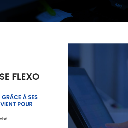
SE FLEXO
T GRÂCE À SES
VIENT POUR
rché