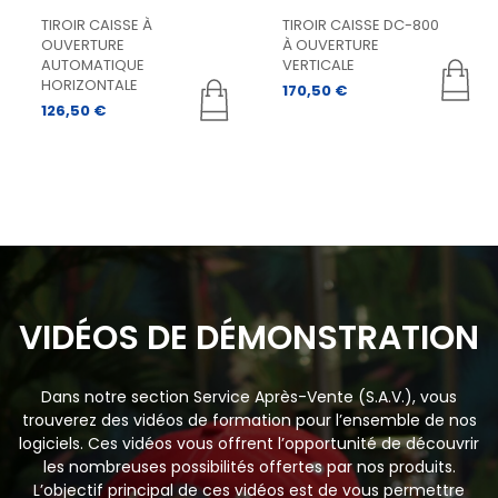
TIROIR CAISSE À
TIROIR CAISSE DC-800
OUVERTURE
À OUVERTURE
AUTOMATIQUE
VERTICALE
HORIZONTALE
170,50
€
126,50
€
VIDÉOS DE DÉMONSTRATION
Dans notre section Service Après-Vente (S.A.V.), vous
trouverez des vidéos de formation pour l’ensemble de nos
logiciels. Ces vidéos vous offrent l’opportunité de découvrir
les nombreuses possibilités offertes par nos produits.
L’objectif principal de ces vidéos est de vous permettre