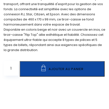
transport, offrant une tranquillité d'esprit pour la gestion de vos
fonds. La connectivité est simplifiée avec les options de
connexion RJ, Star, Citizen, et Epson. Avec des dimensions
compactes de 460 x 170 x 99 mm, ce tiroir-caisse se fond
harmonieusement dans votre espace de travail.
Disponible en coloris beige et noir avec un couvercle en inox, ce
tiroir-caisse "Flip Top" allie esthétique et fiabilité. Choisissez cet
équipement ultra-fiable qui accepte 8 types de pièces et 5
types de billets, répondant ainsi aux exigences spécifiques de
la grande distribution.
Tiroir
AJOUTER AU PANIER
Caisse
DC-
800
à
Ouverture
Verticale
quantity