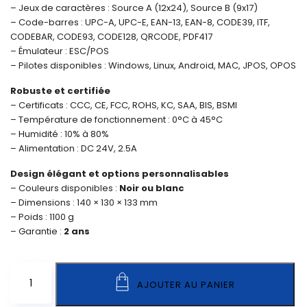
– Jeux de caractères : Source A (12x24), Source B (9x17)
– Code-barres : UPC-A, UPC-E, EAN-13, EAN-8, CODE39, ITF,
CODEBAR, CODE93, CODE128, QRCODE, PDF417
– Émulateur : ESC/POS
– Pilotes disponibles : Windows, Linux, Android, MAC, JPOS, OPOS
Robuste et certifiée
– Certificats : CCC, CE, FCC, ROHS, KC, SAA, BIS, BSMI
– Température de fonctionnement : 0°C à 45°C
– Humidité : 10% à 80%
– Alimentation : DC 24V, 2.5A
Design élégant et options personnalisables
– Couleurs disponibles :
Noir ou blanc
– Dimensions : 140 × 130 × 133 mm
– Poids : 1100 g
– Garantie :
2 ans
ZINKPOS
AJOUTER AU PANIER
920
quantity