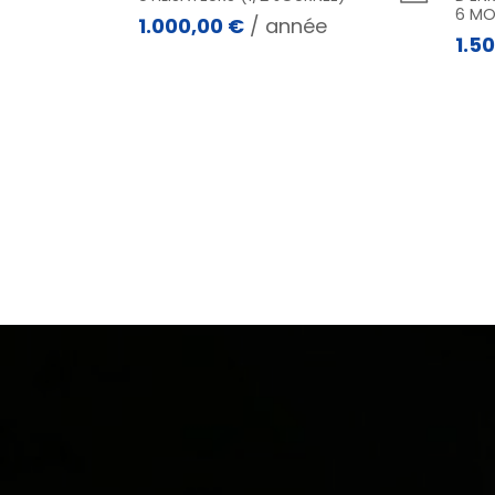
6 MO
1.000,00
€
/ année
1.5