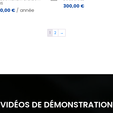
IS
300,00
€
00,00
€
/ année
1
2
→
VIDÉOS DE DÉMONSTRATION