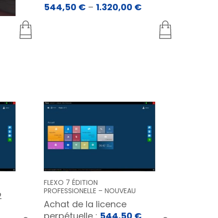
544,50
€
–
1.320,00
€
FLEXO 7 ÉDITION
PROFESSIONELLE – NOUVEAU
2
Achat de la licence
perpétuelle :
544,50
€