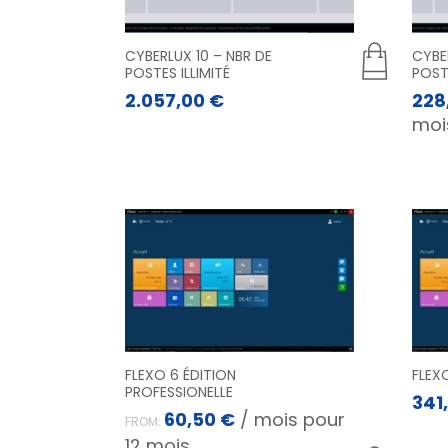
CYBERLUX 10 – NBR DE
CYBE
POSTES ILLIMITÉ
POSTE
2.057,00
€
228
moi
FLEXO 6 ÉDITION
FLEX
PROFESSIONELLE
341
60,50
€
/ mois pour
FROM:
12 mois