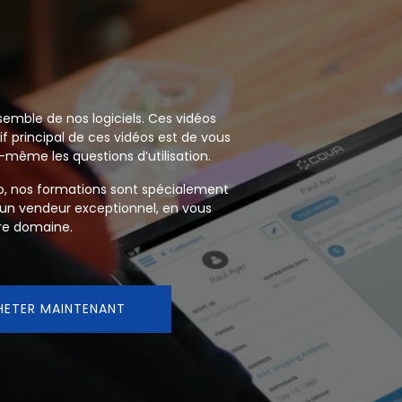
semble de nos logiciels. Ces vidéos
if principal de ces vidéos est de vous
même les questions d’utilisation.
xo, nos formations sont spécialement
 un vendeur exceptionnel, en vous
tre domaine.
HETER MAINTENANT