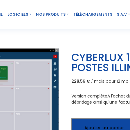
IL
LOGICIELS
NOS PRODUITS
TÉLÉCHARGEMENTS
S.A.V
CYBERLUX 1
POSTES ILLI
228,56
€
/ mois pour 12 moi
Version complète ​A l'achat 
débridage ainsi qu'une factur
Ajouter au panier